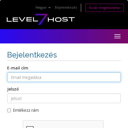
Magyar
Bejelentkezés
Kosár megtekintése
Togg
navig
Bejelentkezés
E-mail cím
Jelszó
Emlékezz rám