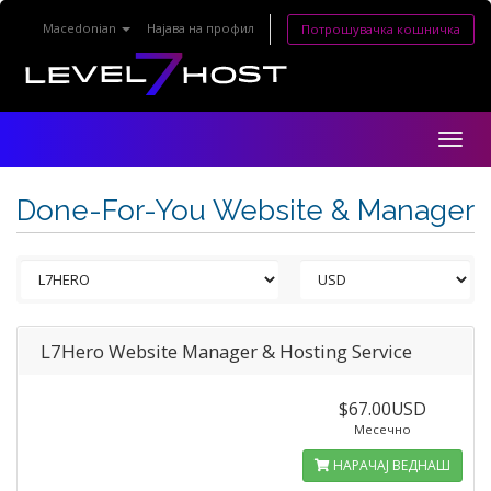
Macedonian
Најава на профил
Потрошувачка кошничка
Togg
navig
Done-For-You Website & Manager
L7Hero Website Manager & Hosting Service
$67.00USD
Месечно
НАРАЧАЈ ВЕДНАШ